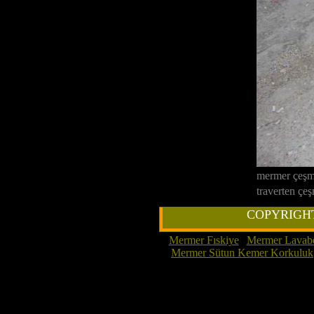
mermer çeşm
traverten ç
COPYRIGHT 
Mermer Fıskiye
|
Mermer Lavab
Mermer Sütun Kemer Korkuluk