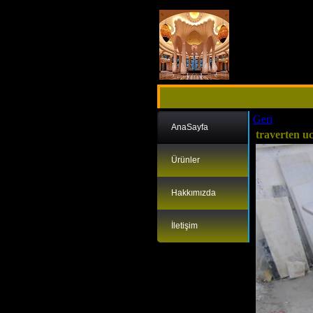
Geri
AnaSayfa
traverten u
Ürünler
Hakkımızda
İletişim