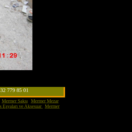
532 779 85 01
|
Mermer Saksı
|
Mermer Mezar
|
 Eşyaları ve Aksesuar
|
Mermer
HisarBT tarafından tasarlandı.