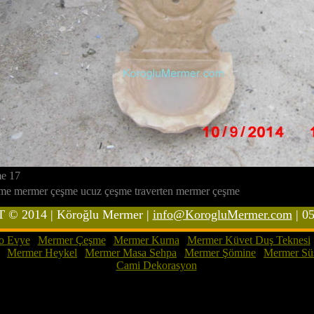
e 17
eşme mermer çeşme ucuz çeşme traverten mermer çeşme
© 2014 | Köroğlu Mermer |
info@KorogluMermer.com
| 0
o Evye
|
Mermer Çeşme
|
Mermer Kurna
|
Mermer Küvet Duş Teknesi
|
Mermer Heykel
|
Mermer Masa Sehpa
|
Mermer Şömine
|
Mermer Süs
Cami Dekorasyon