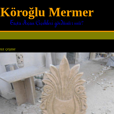
Köroğlu Mermer
Taşta Açan Çiçekleri gördünüz mü?
cuz çeşme